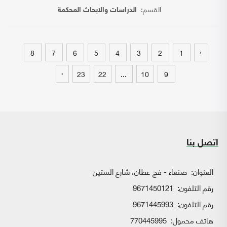
القسم:
الدراسات والابحاث المحكمة
‹
8
7
6
5
4
3
2
1
›
23
22
...
10
9
اتصل بنا
العنوان:
صنعاء - فج عطان، شارع الستين
رقم التلفون:
9671450121
رقم التلفون:
9671445993
هاتف محمول:
770445995