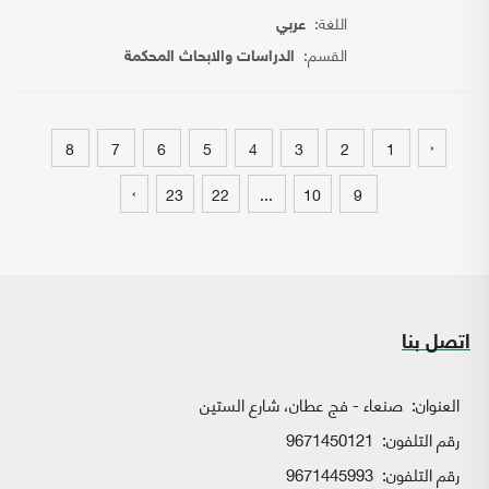
اللغة:
عربي
القسم:
الدراسات والابحاث المحكمة
‹
8
7
6
5
4
3
2
1
›
23
22
...
10
9
اتصل بنا
العنوان:
صنعاء - فج عطان، شارع الستين
رقم التلفون:
9671450121
رقم التلفون:
9671445993