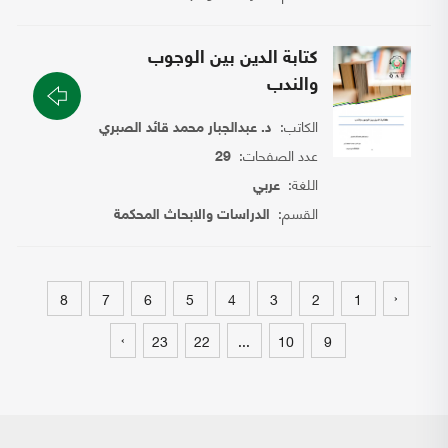
كتابة الدين بين الوجوب
والندب
الكاتب:
د. عبدالجبار محمد قائد الصبري
عدد الصفحات:
29
اللغة:
عربي
القسم:
الدراسات والابحاث المحكمة
‹
8
7
6
5
4
3
2
1
›
23
22
...
10
9