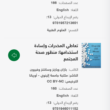
عدد الصفحات:
166
اللغة:
English
رقم الإيداع الدولي:
13:
9781957213651
القسم:
العلوم الطبية
تعاطي المخدرات وإساءة
استخدامها: منظور صحة
المجتمع
الكاتب:
بازان وبارنز وسانتنز وفيرون
الناشر: مكتبة جامعة إلينوي - أوربانا
الترخيص: CC BY-NC
عدد الصفحات:
168
اللغة:
English
رقم الإيداع الدولي:
13:
9781946011152