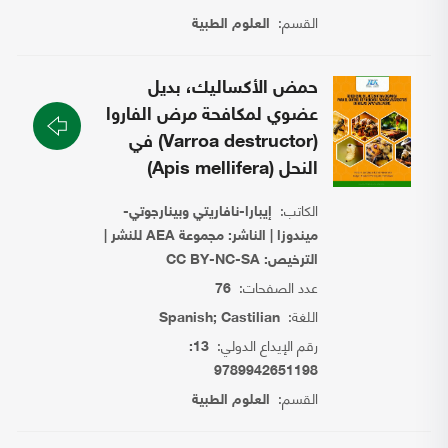
القسم:
العلوم الطبية
حمض الأكساليك، بديل
عضوي لمكافحة مرض الفاروا
(Varroa destructor) في
النحل (Apis mellifera)
الكاتب:
إيبارا-نافاريتي وبينارجوتي-
ميندوزا | الناشر: مجموعة AEA للنشر |
الترخيص: CC BY-NC-SA
عدد الصفحات:
76
اللغة:
Spanish; Castilian
رقم الإيداع الدولي:
13:
9789942651198
القسم:
العلوم الطبية