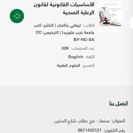
الأساسيات القانونية لقانون
الرعاية الصحية
الكاتب:
تيفاني جاكمان | الناشر: كتب
جامعة غرب فلوريدا | الترخيص: CC
BY-NC-SA
عدد الصفحات:
329
اللغة:
English
القسم:
العلوم الطبية
اتصل بنا
العنوان:
صنعاء - فج عطان، شارع الستين
رقم التلفون:
9671450121