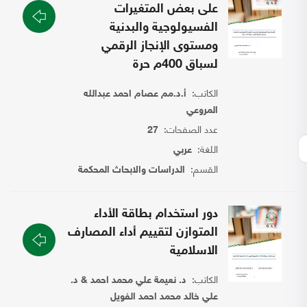
على بعض المتغيرات
الفسيولوجية والبدنية
ومستوى الإنجاز الرقمي
لسباق 400م حرة
الكاتب:
أ.د.مم عصام احمد عبدالله
المروعي
عدد الصفحات:
27
اللغة:
عربي
القسم:
الدراسات والابحاث المحكمة
دور استخدام بطاقة الأداء
المتوازن لتقييم أداء المصارف
الاسلامية
الكاتب:
د. نعيمة علي محمد احمد & د.
علي خالد محمد احمد الفويل