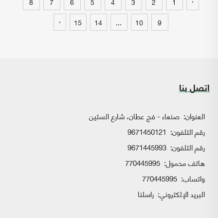
‹
8
7
6
5
4
3
2
1
›
15
14
...
10
9
اتصل بنا
العنوان:
صنعاء - فج عطان، شارع الستين
رقم التلفون:
9671450121
رقم التلفون:
9671445993
هاتف محمول:
770445995
واتساب:
770445995
البريد الإلكتروني:
راسلنا