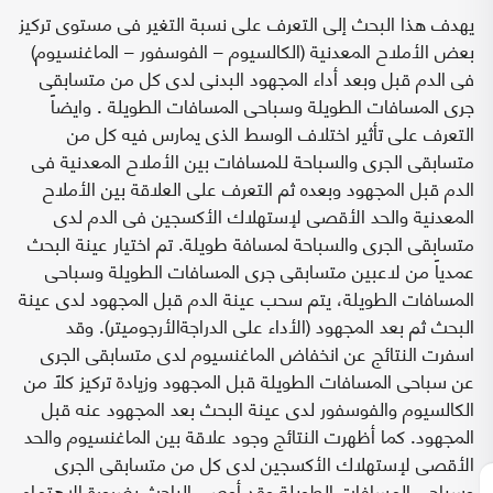
يهدف هذا البحث إلى التعرف على نسبة التغير فى مستوى تركيز
بعض الأملاح المعدنية (الكالسيوم – الفوسفور – الماغنسيوم)
فى الدم قبل وبعد أداء المجهود البدنى لدى كل من متسابقى
جرى المسافات الطويلة وسباحى المسافات الطويلة . وايضاً
التعرف على تأثير اختلاف الوسط الذى يمارس فيه كل من
متسابقى الجرى والسباحة للمسافات بين الأملاح المعدنية فى
الدم قبل المجهود وبعده ثم التعرف على العلاقة بين الأملاح
المعدنية والحد الأقصى لإستهلاك الأكسجين فى الدم لدى
متسابقى الجرى والسباحة لمسافة طويلة. تم اختيار عينة البحث
عمدياً من لاعبين متسابقى جرى المسافات الطويلة وسباحى
المسافات الطويلة، يتم سحب عينة الدم قبل المجهود لدى عينة
البحث ثم بعد المجهود (الأداء على الدراجةالأرجوميتر). وقد
اسفرت النتائج عن انخفاض الماغنسيوم لدى متسابقى الجرى
عن سباحى المسافات الطويلة قبل المجهود وزيادة تركيز كلاً من
الكالسيوم والفوسفور لدى عينة البحث بعد المجهود عنه قبل
المجهود. كما أظهرت النتائج وجود علاقة بين الماغنسيوم والحد
الأقصى لإستهلاك الأكسجين لدى كل من متسابقى الجرى
وسباحى المسافات الطويلة وقد أوصى الباحث بضرورة الإهتمام