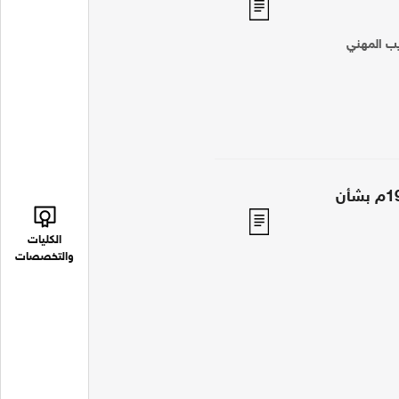
ريب المهني
القانون رقم (18) لسنة 1995م بشأن
الكليات
والتخصصات