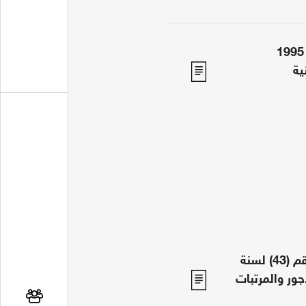
قانون العمل رقم (5) لسنة 1995
ية
القرار الجمهوري بالقانون رقم (43) لسنة