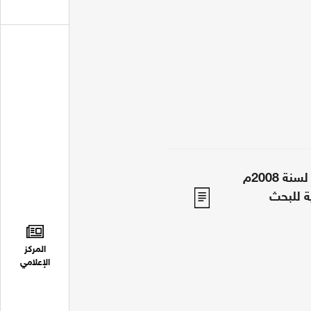
القرار الجمهوري رقم (120) لسنة 2008م
ة للبحث
المركز
الإعلامي