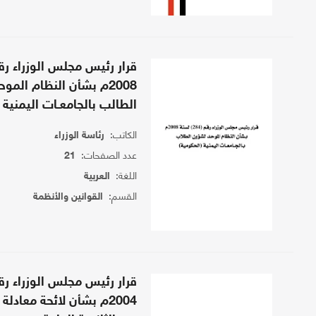
2008م بشأن النظام الم
الطالب بالجامعـات اليمنية 
الكاتب:
رئاسة الوزراء
عدد الصفحات:
21
اللغة:
العربية
القسم:
القوانين والأنظمة
2004م بشأن لائحة معادل