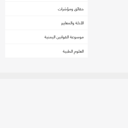
حقائق ومؤشرات
الأدلة والمعايير
موسوعة القوانين اليمنية
العلوم الطبية
اتصل بنا
تحمي
العنوان:
صنعاء - فج عطان، شارع الستين