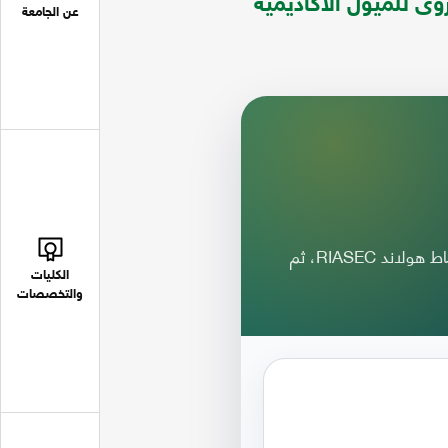
وى للميول الأكاديمية
عن الجامعة
اختبار يساعدك على فهم ميولك الدراسية والمهنية وفق أنماط هولاند RIASEC، ثم
الكليات
والتخصصات