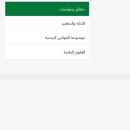
حقائق ومؤشرات
الأدلة والمعايير
موسوعة القوانين اليمنية
العلوم الطبية
اتصل بنا
تحمي
العنوان:
صنعاء - فج عطان، شارع الستين