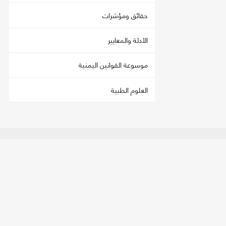
حقائق ومؤشرات
الأدلة والمعايير
موسوعة القوانين اليمنية
العلوم الطبية
اتصل بنا
تحمي
العنوان:
صنعاء - فج عطان، شارع الستين