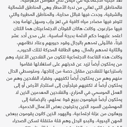
فالمناطق التي تعاني من ندرة الأمطار وهي المناطق الشمالية
والشرقية، وجدت فيها قبائل محاربة، والمناطق المطيرة والتي
تتوفر فيها مصادر مياه كافية في تعز وإب وسهل تهامة وجد
فيها مزارعون. وكانت هاتان القوتان الاجتماعيتان هما اللتان
اعتمد عليهما حكم الائمة بدرجة أساسية، على مدى أحد عشر
قرناً، فالأولى تمدهم بالرجال وقود حروبهم وعتاد نظامهم،
والثانية تمدهم بالمال، وهو الطاقة المحركة لتلك الحروب.
وكانت هذه القاعدة الاجتماعية تتكون من الفلاحين الأغنياء وهم
من يملكون أرضاً تزيد عن قدرتهم على استغلالها فقاموا
باستزراعها للفلاحين مقابل حصة من إنتاجها، ومتوسطي الحال
منهم وهم من يملكون أرضاً تكفيهم، وفقراء الفلاحين وهم من
يملكون أرضاً لا تكفيهم فيلجأون إلى استئجار الأرض أو إلى
العمل الموسمي في المزارع، والفلاحين المعدمين الذين لا
يملكون أرضاً فيقومون ببيع قوة عملهم، بالإضافة إلى
المهمشين السود الذين يحترفون بعض الأعمال الخدمية،
ويعانون من عزلة اجتماعية، واليهود الذين كانون يقومون ببعض
المهن اليدوية، والبدو الرحل وهم قلة متنقلة تسكن الصحراء