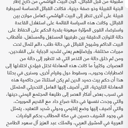
مقبولة من قبل القبائل، كون البيت الهاشمي من خارج إطار
البنية القبيلة وذو صفة دينية، فكانت القبائل الحساسة لسيطرة
قبيلة على أخرى تنظر إلى البيت الهاشمي كعامل موازن بين
القبائل. وكانت هذه السياسة القائمة على استغلال القاعدة
واسترضاء القوى المؤثرة مرهونة بقدرة الحكم على الحفاظ على
حالة التوازن الدقيقة بين طرفيها المستغِل والمستَغل، فأقطاب
البيت الحاكم وشيوخ القبائل في حالة طلب دائم للمال تحت
مبررات مختلفة، وإرضاؤهم يعني تشديد الجباية على الفلاحين،
ومن ثم خلق حالة من التذمر التي قد تتطور إلى حالة من
العصيان. وكثيراً ما كانت هذه المعادلة تختل فيؤدي اختلالها إلى
اضطرابات وحروب، وسقوط دول وقيام أخرى. وسنرى في بحثنا
هذا أن حكم بيت حميد الدين لم يكن استثناءً من حاكمية هذه
المعادلة التاريخية، التي أضيف إليها العامل التحديثي المتمثل
في تسرب بعض أفكار العصر إلى طليعة المجتمع اليمني حينها،
والتي وجدت نفسها في حالة صراع حاد مع القديم الموروث،
والتي أضيف إليها وضع إقليمي ودولي شديد التعقيد، يتمثل
في وجود الشريف حسين في مكة المطالب بحكم الولايات
العربية في المشرق العربي، والملك عبد العزيز آل سعود الطامح