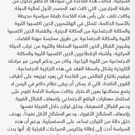
الشرقية، فكانت هذه القاعدة في سوادها الأعظم تتكون من
طبقة المزارعين، التي كانت تعد المصدر الأول لمالية الدولة.
وكانت تقف على رأس هذه القاعدة طبقة سياسية محيطة
بالأسرة الحاكمة، تتمثل في الهاشميين الذين اكتسبوا الثروة
والمكانة الاجتماعية من المكانة الدينية، والقضاة الذين اكتسبوا
الثروة والمكانة الاجتماعية عن طريق ممارسة مهنة القضاء،
وشيوخ القبائل الذين اكتسبوا السلطة والثروة من غياب الدولة
المركزية، وأشباه الإقطاعيين الذين اكتسبوا الثروة والمكانة
الاجتماعية من الثروة الزراعية. وكان من يحكم اليمن عبر مراحله
التاريخية يشكل واسطة العقد في هذه التركيبة الاجتماعية،
فيقوم بانتزاع الفائض من القاعدة كي يعيد توزيعه على أطراف
القوى النافذة، التي لا يمكن أن يبقى نظام حاكم في اليمن لا
يضع مصالحها بعين الاعتبار. وكانت سياسة الائمة تقوم على
استثمار معطيات الواقع الاجتماعي بإضعاف القبائل القوية
ودعم القبائل الضعيفة، وخلق توازن داخل القبيلة نفسها
بإضعاف المشائخ الأقوياء، ودعم المشائخ الأقل نفوذاً، بهدف
خلق حالة من التوازن تساعد على الاستمرارية. ورغم أن هذه
السياسة أدت إلى إطالة وتكريس الصراعات القبلية إلا أنها بدت