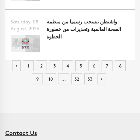
واشنطن تنسحب رسميا من منظمة
Saturday, 08
August, 2026
الصحة العالمية وتحذيرات من خطورة
الخطوة
‹
1
2
3
4
5
6
7
8
›
9
10
...
52
53
Contact Us