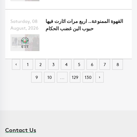
القهوة الممنوعة.. اربع مرات اثارت فيها
Saturday, 08
August, 2026
حبوب البن غضب الحكام
‹
1
2
3
4
5
6
7
8
›
9
10
...
129
130
Contact Us