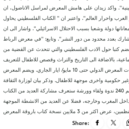
نية". واكد زيدان على هامش المعرض لمراسل الاناضول، ان
العرب واحرار العالم". واعتبر ان " الكتاب الفلسطيني يحاول
ناتها دولة وشعبا بسبب الاحتلال الاسرائيلي". واشار الى ان
شارك بعدد محدود من دور النشر". وتابع: "في معرض الرباط
ضم كتبا حول الادب الفلسطيني والتي تتحدث عن القضية من
ماعية، بالاضافة الى التاريخ والتراث وقصص للاطفال للتعريف
بهذه القضية". وتستمر فعاليات المعرض الدولي حتى 10 مايو/ ايار الجاري. ويضم المعرض
حكومية واخرى موجهة للاطفال. وذكر بيان لوزارة الثقافة
المغربية، ان برنامج المعرض "يضم 240 ندوة ولقاء وورشة ستعرف مشاركة العديد من الكتاب
اخل المغرب وخارجه، فضلا عن العديد من الانشطة الموجهة
Share: