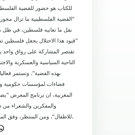
للكتاب هو حضور للقضية الفلسطي
"القضية الفلسطينية ما تزال محور 
نقل ما تعانيه فلسطين، في ظل معا
"قيود هذا الاحتلال يجعل فلسطين ت
تقتصر المشاركة على رواق واحد ي
الناحية السياسية والعسكرية والاجت
فضاءات لمؤسسات حكومية وغير 
والمفكرين والشعراء من د
للاطفال". ومن المنتظر، وفق المنظمين، عرض اكثر من 3 ملايين نسخة كتاب باروقة المعرض.