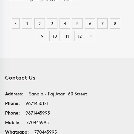
‹
1
2
3
4
5
6
7
8
›
9
10
11
12
Contact Us
Address:
Sana'a - Faj Atan, 60 Street
Phone:
9671450121
Phone:
9671445993
Mobile:
770445995
Whatsapp:
770445995