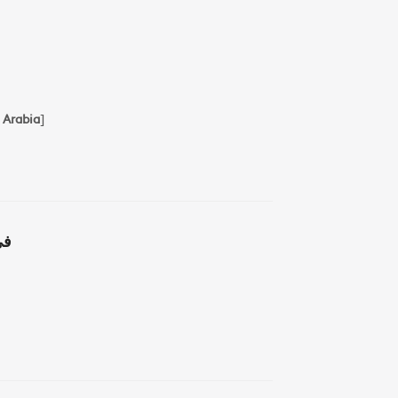
 Arabia
]
في