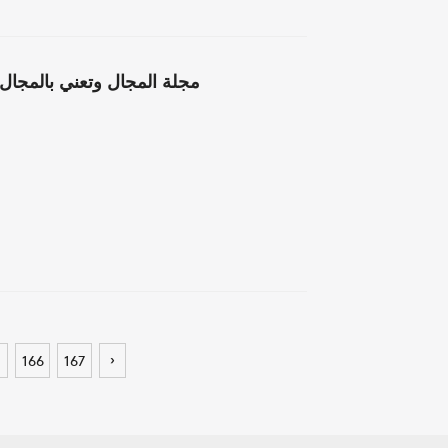
›
166
167