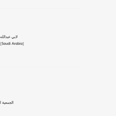
لابي عبدالل
[
Saudi Arabia
]
الجمعية  "