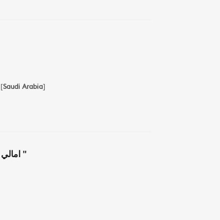
[
Saudi Arabia
]
امالي بن الشجري في ادب اللغة العربية " ج1 "