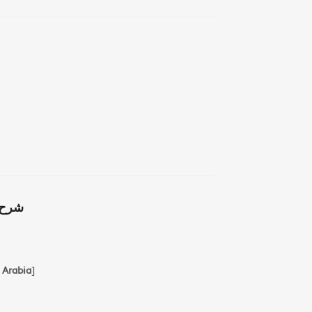
شرح ا
 Arabia
]