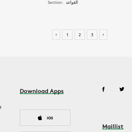
Section:
القواعد
‹
›
1
2
3
Download Apps
t
IOS
Maillist