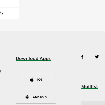
hy
Download Apps
t
IOS
Maillist
ANDROID