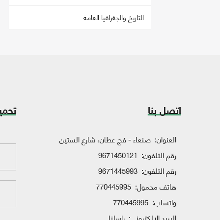
التاريخ والجغرافيا العامة
اتصل بنا
تحمي
العنوان:
صنعاء - فج عطان، شارع الستين
رقم التلفون:
9671450121
رقم التلفون:
9671445993
هاتف محمول:
770445995
واتساب:
770445995
البريد الإلكتروني:
راسلنا