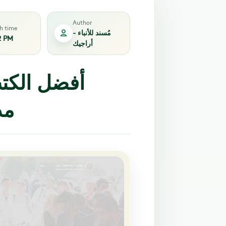
Author
sh time
مُسند للأنباء -
2 PM
أراجيك
أفضل الكتب
مد