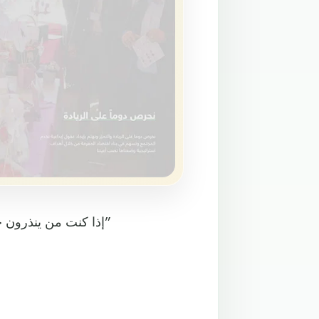
“إذا كنت من ينذرون حياتهم للحقيقة، فلابد أن تقول إنه ليس ثمة حقيقة لا تستحق”