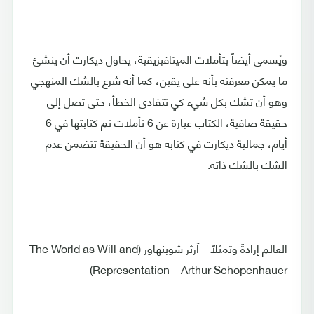
ويُسمى أيضاً بتأملات الميتافيزيقية، يحاول ديكارت أن ينشئ
ما يمكن معرفته بأنه على يقين، كما أنه شرع بالشك المنهجي
وهو أن تشك بكل شيء كي تتفادى الخطأ، حتى تصل إلى
حقيقة صافية، الكتاب عبارة عن 6 تأملات تم كتابتها في 6
أيام، جمالية ديكارت في كتابه هو أن الحقيقة تتضمن عدم
الشك بالشك ذاته.
العالم إرادةً وتمثلاً – آرثر شوبنهاور (The World as Will and
Representation – Arthur Schopenhauer)