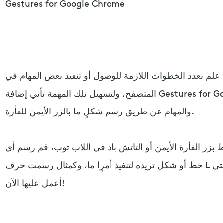
Gestures for Google Chrome
 بعدد الخطوات اللازمة للوصول أو تنفيذ بعض المهام في
المتصفح، ولتسهيل تلك المهمة تأتي إضافة Gestures for Google Chrome لتفنيذ الأوامر
والمهام عن طريق رسم شكلٍ ما بالزر الأيمن للفأرة.
 بزر الفأرة الأيمن أو التاتش باد في اللاب توب، قم رسم أي
خط أو شكل تريده لتنفيذ أمرٍا ما، وكمثال رسمت حرف L لغلق جميع النوافذ عدا النافذة التي
أعمل عليها الآن!