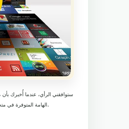
ستوافقني الرأي، عندما أُخبرك بأن
الهامة المتوفرة في متجر جوجل كروم، مقارنًة بالمتصفحات الأخرى مثل فايرفوكس.