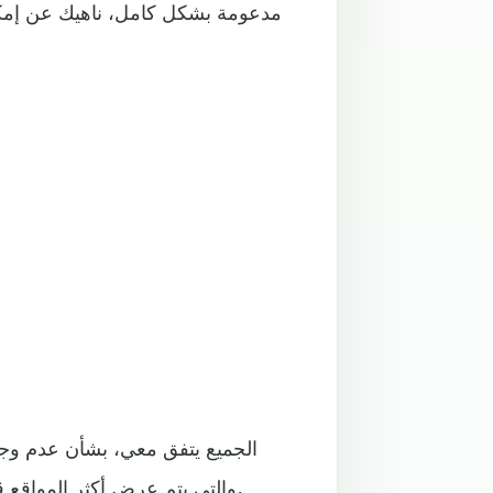
الجميع يتفق معي، بشأن عدم وجو
صفحة New Tab، والتي يتم عرض أكثر المواقع قم بتصفحها وشريط البحث الخاص بجوجل.