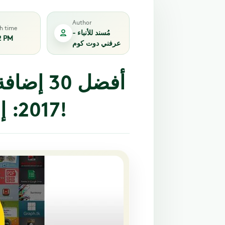
Author
sh time
مُسند للأنباء -
2 PM
عرفني دوت كوم
أفضل 30
2017: إضافات أساسية لا غنى عنها!