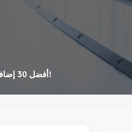
أفضل 30 إضافة لمتصفح جوجل كروم لعام 2017: إضافات أساسية لا غنى عنها!