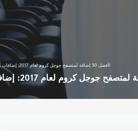
أفضل 30 إضافة لمتصفح جوجل كروم لعام 2017: إضافات أساسية لا غنى عنها!