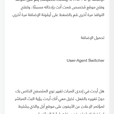
وفتح موقع مُخصص قمت أنت بإدخاله مسبقًا، ولفتح
النوافذ مرة أخرى قم بالضغط على أيقونة الإضافة مرة أخرى.
تحميل الإضافة
User-Agent Switcher
هل أردت في إحدى المرات تغيير نوع المتصفح الخاص بك
دونّ تغييره بالفعل، تخيل معي أنك أردت رؤية البث المباشر
لمؤتمر الإعلان عن الأيفون على موقع آبل والذي يشترط
استخدامك لمتصفح سفاري لرؤية المؤتمر!