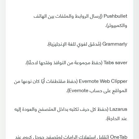
Pushbullet (إرسال الروابط والملفات بين الهاتف
والكمبيوتر).
Grammarly (مُدقق لغوي للغة الإنجليزية).
Tabs saver (حفظ مجموعة من النوافذ وفتحها لاحقًا).
Evernote Web Clipper (حفظ مقتطفات أيًا كان نوعها من
المواقع على حساب Evernote).
Lazarus (حفظ كل حرف تكتبه بداخل المتصفح والعودة إليه
عند الحاجة).
OneTab (تقليل استهلاك الرامات لمتصفح جوجل كروم عند