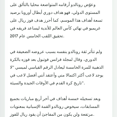
وعوّض رونالدو أرقامه المتواضعة محليا بالتألق على
المستوى الدولي، فهو هداف دوري أبطال أوروبا برصيد
تسعة أهداف هذا الموسم، كما أحرز هدف فوز ريال على
غريميو في نهائي كأس العالم للأندية ليساعد فريقه في
تحقيق اللقب الخامس عام 2017.
ولم تتأثر ثقة رونالدو بنفسه بسبب عروضه الضعيفة في
الدوري، وقال لمجلة فرانس فوتبول بعد فوزه بالكرة
الذهبية للمرة الخامسة ليعادل الرقم القياسي لميسي "لا
يوجد لاعب أكثر اكتمالا مني وأعتقد أنني أفضل لاعب في
تاريخ كرة القدم في الأوقات الجيدة والسيئة".
وبعد تسجيله خمسة أهداف في آخر أربع مباريات بجميع
المسابقات، سيخوض رونالدو القمة الإسبانية بمعنويات
مرتفعة ولن يكون من المفاجئ أن يقود ريال للفوز.