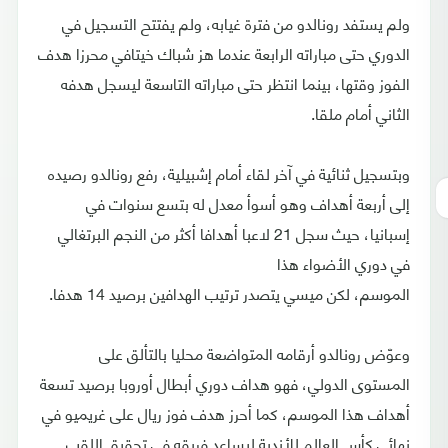
ولم يستفد رونالدو من فترة غيابه، ولم يفتتح التسجيل في
الدوري حتى مباراته الرابعة عندما هز شباك خيتافي محرزا هدف
الفوز وقتها، بينما انتظر حتى مباراته التاسعة ليسجل هدفه
الثاني أمام ملقا.
وبتسجيل ثنائية في آخر لقاء أمام إشبيلية، رفع رونالدو رصيده
إلى أربعة أهداف وهو أسوأ معدل له بتسع سنوات في
إسبانيا، حيث سجل 21 لاعبا أهدافا أكثر من النجم البرتغالي
في دوري الأضواء هذا
الموسم، لكن ميسي يتصدر ترتيب الهدافين برصيد 14 هدفا.
وعوّض رونالدو أرقامه المتواضعة محليا بالتألق على
المستوى الدولي، فهو هداف دوري أبطال أوروبا برصيد تسعة
أهداف هذا الموسم، كما أحرز هدف فوز ريال على غريميو في
نهائي كأس العالم للأندية ليساعد فريقه في تحقيق اللقب