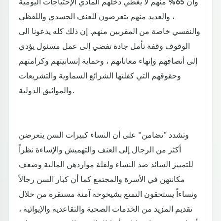
وأن 65% منهم لا يغطي دخلهم المادي الإحتياجات اليومية
، والعديد منهم يتعرضون للعنف الجسدي واللفظي
والنفسي خاصة من المقربين منهم. إن ذلك كله يدعونا الى
الوقوف وقفة تأمل جادة تفضي إلى عمل مسئول يؤدي
إلى أنصافهم وإنهاء معاناتهم ، وحماية إنسانيتهم وكرامتهم
وحقوقهم التي كفلتها الشرائع السماوية والتشريعات
والمواثيق الدولية.
وتشدد "تضامن" على أن النساء كبيرات السن يتعرضن
أكثر من الرجال إلى العنف والتهميش والإساءة نظراً
للتمييز السائد ضد النساء ولقلة مواردهن المالية وضعف
مكانتهن في الأسرة والمجتمع كما أن كبار السن رجالاً
ونساءاً يستحقون التمتع بشيخوخة آمنة مستقرة من خلال
تقديم المزيد من الخدمات الصحية والتقاعدية والإيوائية ،