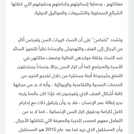
معاناتهم ، وحماية إنسانيتهم وكرامتهم وحقوقهم التي كفلتها
الشرائع السماوية والتشريعات والمواثيق الدولية.
وتشدد "تضامن" على أن النساء كبيرات السن يتعرضن أكثر
من الرجال إلى العنف والتهميش والإساءة نظراً للتمييز السائد
ضد النساء ولقلة مواردهن المالية وضعف مكانتهن في
الأسرة والمجتمع كما أن كبار السن رجالاً ونساءاً يستحقون
التمتع بشيخوخة آمنة مستقرة من خلال تقديم المزيد من
الخدمات الصحية والتقاعدية والإيوائية ، وأنه لا بد من مجابهة
كافة أشكال العنف الذي يتعرضون له. فإذا كان عالمنا يتجه
نحو إطالة عمر الإنسان ، فلا بد وأن يترافق ذلك مع إحترام
كامل لكرامة وحقوق كبار السن الإنسانية ، كما لا بد من
التعامل معهم كمصدر للخبرة والمعرفة التي تتناقلها الأجيال .
وأن المستقبل الذي نريد لما بعد عام 2015 هو المستقبل