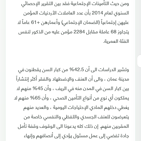
ومن حيث التأمينات الإجتماعية فقد بين التقرير الإحصائي
السنوي لعام 2014 بأن عدد العاملات الأردنيات المؤمن
عليهن إجتماعياً (الضمان الإجتماعي) وأعمارهن +61 عاماً لا
يتجاوز 68 عاملة مقابل 2284 مؤمن عليه من الذكور لنفس
الفئة العمرية.
وتشير الدراسات الى أن 42.5% من كبار السن يقطنون في
مدينة عمان ، والى أن العنف والإضطهاد والفقر أكثر إنتشاراً
بين كبار السن في المدن منه في الريف ، وأن 45% منهم لا
يملكون أي نوع من أنواع التأمين الصحي ، وأن 65% منهم لا
يغطي دخلهم المادي الإحتياجات اليومية ، والعديد منهم
يتعرضون للعنف الجسدي واللفظي والنفسي خاصة من
المقربين منهم. إن ذلك كله يدعونا الى الوقوف وقفة تأمل
جادة تفضي إلى عمل مسئول يؤدي إلى أنصافهم وإنهاء