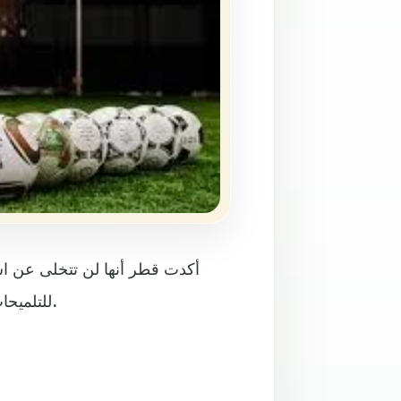
للتلميحات التي تستهدف ابعادها عن استضافة الحدث الكروي العالمي.