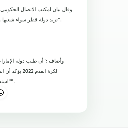
وقال بيان لمكتب الاتصال الحكومي 
تزيد دولة قطر سواء شعبها ومقيميها أو القائمين على تنظيم كأس العالم إلا إصرارا وتقدما".
وأضاف :"أن طلب دولة الإمارات
لكرة القدم 22
"استضافة دولة قطر لكأس العالم أمر غير قابل للنقاش أوالتفاوض".