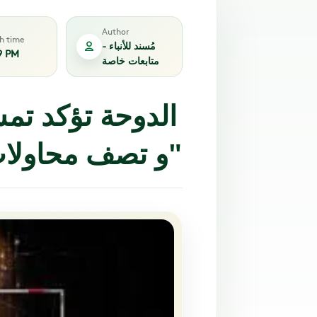
Author
sh time
مُسند للأنباء -
9 PM
متابعات خاصة
الدوحة تؤكد تم
و تصف محاولات إزاحتها بـ"الغيرة المحضة"