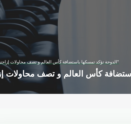
الدوحة تؤكد تمسكها باستضافة كأس العالم و تصف محاولات إزاحتها بـ"الغيرة المحضة"