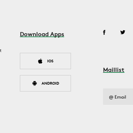
Download Apps
t
IOS
Maillist
ANDROID