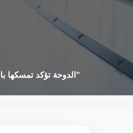
الدوحة تؤكد تمسكها باستضافة كأس العالم و تصف محاولات إزاحتها بـ"الغيرة المحضة"