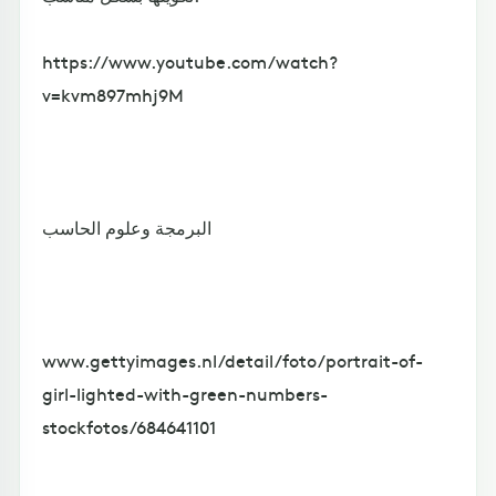
https://www.youtube.com/watch?
v=kvm897mhj9M
البرمجة وعلوم الحاسب
www.gettyimages.nl/detail/foto/portrait-of-
girl-lighted-with-green-numbers-
stockfotos/684641101