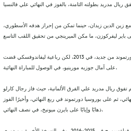
 مع زين الدين زيدان، حينما تمكن من إحراز هدفه الأسطوري،
عاد ريال مدريد لمواجهة بوروسيا دورتموند من جديد، في 2013، لكن رباعية ليفاندوفسكي قضت
على آمال جوزيه مورينيو، في الوصول للمباراة النهائية.
فوق ريال مدريد علي الفرق الألمانية، حيث فاز رجال كارلو
ئي، ثم على بوروسيا دورتموند في ربع النهائي، وأخيرًا الفوز
ذهابًا وإيابًا على بايرن ميونيخ، في نصف النهائي.
كما انتصر ريال مدريد بعد ذلك على فولفسبورج في 2015-2016، وفي النسخة الأخيرة من دوري