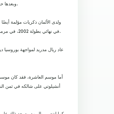
وبعدها حقق ريال مدريد بطولته الثامنة، بالفوز في النهائي علي فالنسيا.
ولدى الألمان ذكريات مؤلمة أيضًا
في نهائي بطولة 2002، في مرمى باير ليفركوزن، ما مكن الميرينجي من تحقيق اللقب التاسع.
أما موسم العاشرة، فقد كان موسم ت
أنشيلوتي على شالكه في ثمن النها