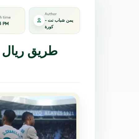
Author
sh time
يمن شباب نت -
3 PM
كورة
طريق ريال م