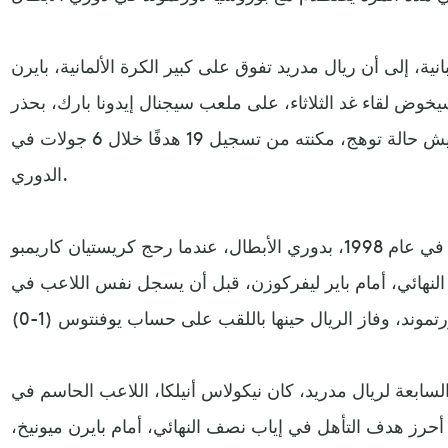
ة، إلى أن ريال مدريد تفوق على كبير الكرة الألمانية، بايرن
سيخوض لقاء غد الثلاثاء، على ملعب سيجنال إيدونا بارك، بحذر
شديد، لكون الفريق الألماني يعيش حالة توهج، مكنته من تسجيل 19 هدفًا خلال 6 جولات في
الدوري.
بدأ تفوق ريال مدريد على الألمان في عام 1998، بدوري الأبطال، عندما رحج كريستيان كاريمبو
ع النهائي، أمام باير ليفركوزن، قبل أن يسجل نفس اللاعب في
سابعة لريال مدريد، كان نيكولاس أنيلكا، اللاعب الحاسم في
ما أحرز هدف التأهل في إياب نصف النهائي، أمام بايرن ميونيخ،