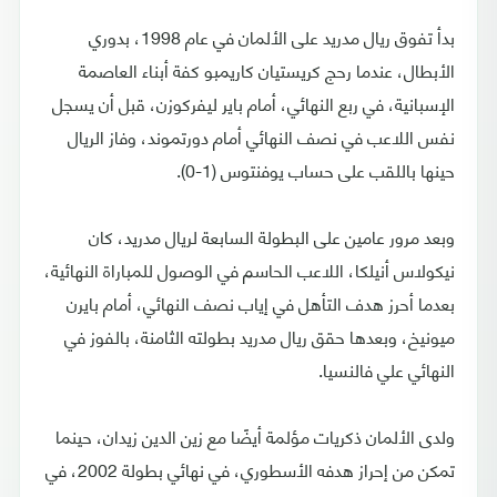
بدأ تفوق ريال مدريد على الألمان في عام 1998، بدوري
الأبطال، عندما رحج كريستيان كاريمبو كفة أبناء العاصمة
الإسبانية، في ربع النهائي، أمام باير ليفركوزن، قبل أن يسجل
نفس اللاعب في نصف النهائي أمام دورتموند، وفاز الريال
حينها باللقب على حساب يوفنتوس (1-0).
وبعد مرور عامين على البطولة السابعة لريال مدريد، كان
نيكولاس أنيلكا، اللاعب الحاسم في الوصول للمباراة النهائية،
بعدما أحرز هدف التأهل في إياب نصف النهائي، أمام بايرن
ميونيخ، وبعدها حقق ريال مدريد بطولته الثامنة، بالفوز في
النهائي علي فالنسيا.
ولدى الألمان ذكريات مؤلمة أيضًا مع زين الدين زيدان، حينما
تمكن من إحراز هدفه الأسطوري، في نهائي بطولة 2002، في