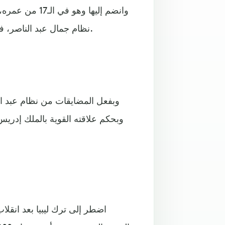
نظام جمال عبد الناصر، في ما يعرف بحادث المنشية عام 1954، وأفرج عنه بعد عامين.
وبفعل المضايقات من نظام عبد الن
وبحكم علاقته القوية بالملك إدريس 
اضطر إلى ترك ليبيا بعد انقلاب