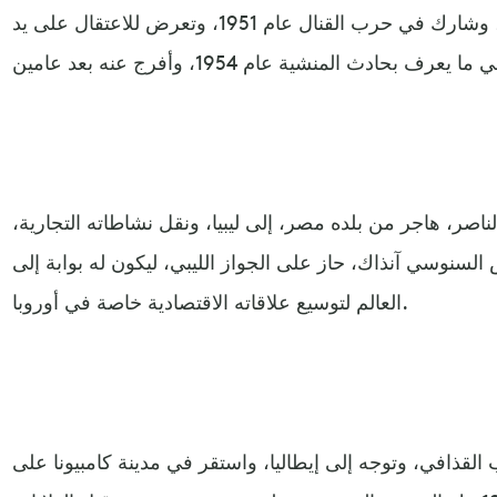
وانضم إليها وهو في الـ17 من عمره، وشارك في حرب القنال عام 1951، وتعرض للاعتقال على يد
اصر، هاجر من بلده مصر، إلى ليبيا، ونقل نشاطاته التجارية،
السنوسي آنذاك، حاز على الجواز الليبي، ليكون له بوابة إلى
العالم لتوسيع علاقاته الاقتصادية خاصة في أوروبا.
 القذافي، وتوجه إلى إيطاليا، واستقر في مدينة كامبيونا على