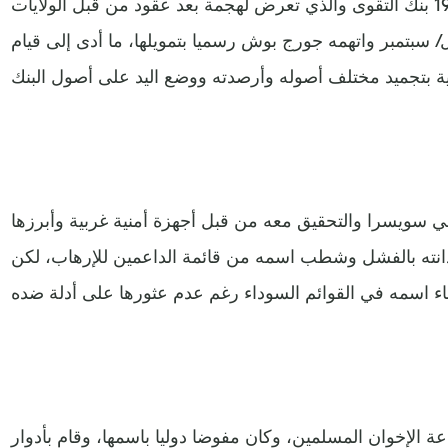
الحدود السويسرية، وأسس عام 1988 بنك التقوى والذي تعرض لهجمة بعد عقود من قبل الولايات
، على إثر هجمات 11 أيلول/ سبتمبر واتهمه جورج بوش رسميا بتمويلها، ما أدى إلى قيام
ي سويسرا والتحقيق معه من قبل أجهزة أمنية غربية وأبرزها
إدانته بالفشل وشطب اسمه من قائمة الداعمين للإرهاب، لكن
 الإخوان المسلمين، وكان مفوضا دوليا باسمها، وقام بأدوار