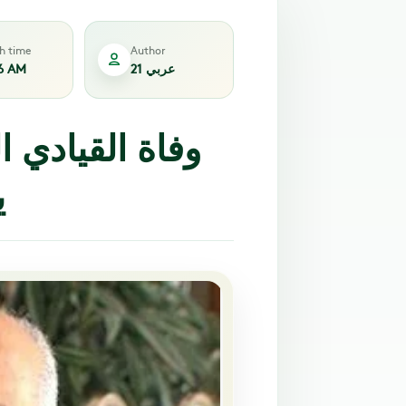
sh time
Author
عربي 21
6 AM
وفاة القيادي ا
ي