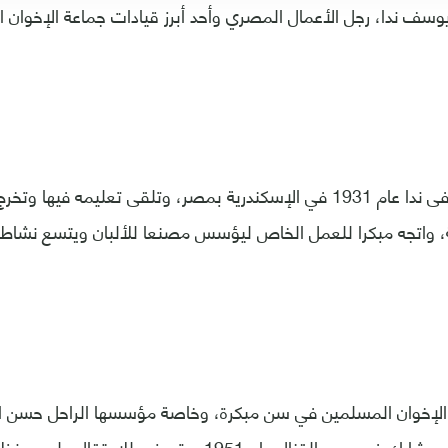
يوسف ندا، رجل الأعمال المصري وأحد أبرز قيادات جماعة الإخوان
ولد يوسف مصطفى ندا عام 1931 في الإسكندرية بمصر، وتلقى تعليمه فيها
ة، واتجه مبكرا للعمل الخاص ليؤسس مصنعا للألبان ويتسع نشاط
لإخوان المسلمين في سن مبكرة، وخاصة مؤسسها الراحل حسن البن
في الـ17 من عمره، وشارك في حرب القنال عام 1951، وتعرض ل