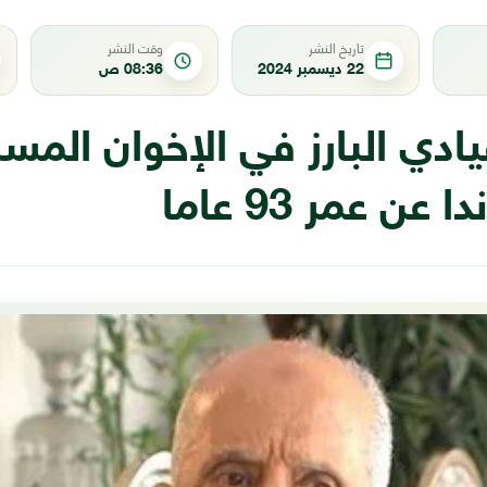
تاريخ النشر
وقت النشر
22 ديسمبر 2024
08:36 ص
يادي البارز في الإخوان المس
ن عمر 93 عاما