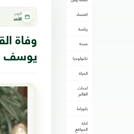
اليوم
اقتصاد
الأحد
رياضة
وفاة الق
صحه
يوسف ندا ع
تكنولوجيا
المراة
احداث
العالم
بانوراما
ادلة
المواقع