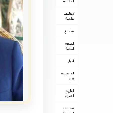
العالمية
مقالات
علمية
مجتمع
السيرة
الذاتية
اخبار
ا.د وهيبة
فارع
التاريخ
القديم
تصنيف
الجامعات