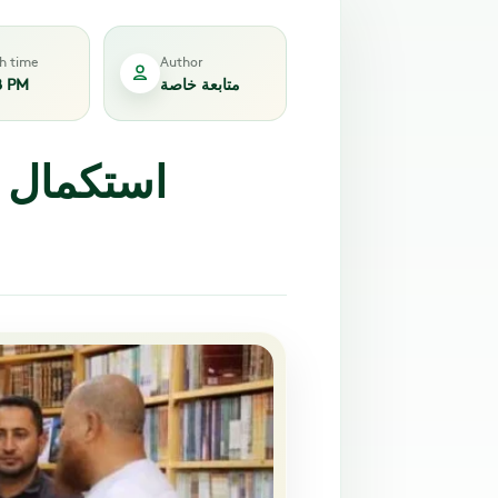
sh time
Author
متابعة خاصة
8 PM
استكمال 