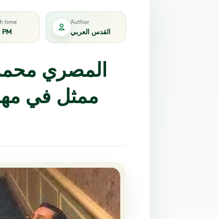
sh time
Author
القدس العربي
0 PM
المصري محمد
ممثل في مهرج