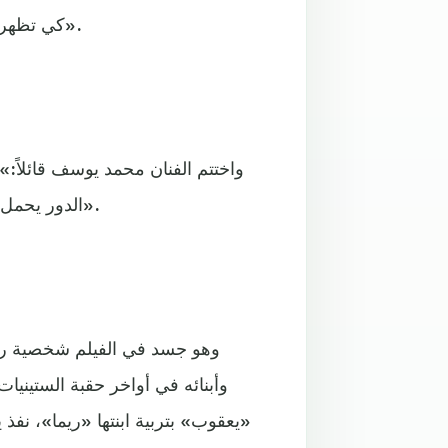
كي تظهر طبيعية وغير مصطنعة، سواء على مستوى التمثيل أو المكياج».
واختتم الفنان محمد يوسف قائلاً:»
الدور يحمل الكثير من مساحة التمثيل، بين الانفعالات والأحاسيس الكثيرة».
وهو جسد في الفيلم شخصية رج
وأبنائه في أواخر حقبة الستيني
«يعقوب» بتربية ابنتها «ريما»، نفذ 