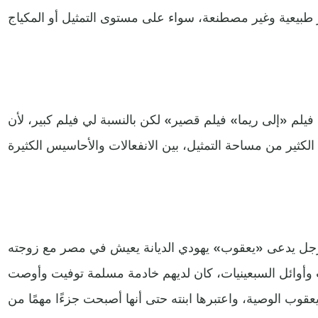
 فيلم «إلى ريما» فيلم قصير» لكن بالنسبة لي فيلم كبير، لأن
ل يدعى «يعقوب» يهودي الديانة يعيش في مصر مع زوجته
ات وأوائل السبعينيات، كان لديهم خادمة مسلمة توفيت وأوصت
يعقوب الوصية، واعتبرها ابنته حتى أنها أصبحت جزءًا مهمًا من