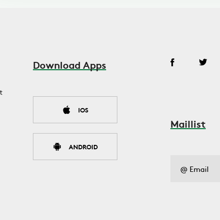
Download Apps
t
IOS
Maillist
ANDROID