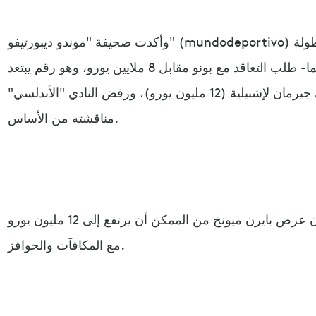
وأكدت صحيفة "موندو ديبورتيفو" (mundodeportivo) الإسبانية أن بايرن -الذي يحتكر بطولة
الدوري الألماني في آخر 11 موسما- طلب التعاقد مع بونو مقابل 8 ملايين يورو، وهو رقم يبتعد
عن المبلغ الذي عرضه باريس سان جيرمان لإشبيلية (12 مليون يورو)، ورفض النادي "الأندلسي"
مناقشته من الأساس.
وأشارت الصحيفة الإسبانية إلى أن عرض بايرن ميونخ من الممكن أن يرتفع إلى 12 مليون يورو
مع المكافآت والحوافز.