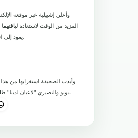
وأعلن إشبيلية عبر موقعه الإلكت
المزيد من الوقت لاستعادة لياقتهما ا
يعود إلى انتظار النادي عروضا من الفرق الراغبة في ضم بونو والنصيري.
وأبدت الصحيفة استغرابها من هذا ال
بونو والنصيري "لاعبان لدينا" طالما لم تصل لهما عروض رسمية ولم يتم الاتفاق على انتقالهما.