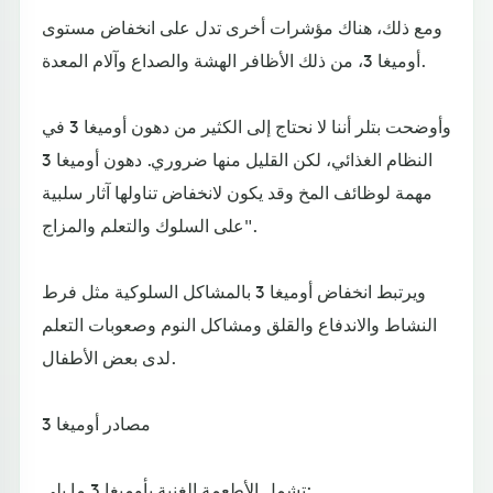
ومع ذلك، هناك مؤشرات أخرى تدل على انخفاض مستوى
أوميغا 3، من ذلك الأظافر الهشة والصداع وآلام المعدة.
وأوضحت بتلر أننا لا نحتاج إلى الكثير من دهون أوميغا 3 في
النظام الغذائي، لكن القليل منها ضروري. دهون أوميغا 3
مهمة لوظائف المخ وقد يكون لانخفاض تناولها آثار سلبية
على السلوك والتعلم والمزاج".
ويرتبط انخفاض أوميغا 3 بالمشاكل السلوكية مثل فرط
النشاط والاندفاع والقلق ومشاكل النوم وصعوبات التعلم
لدى بعض الأطفال.
مصادر أوميغا 3
تشمل الأطعمة الغنية بأوميغا 3 ما يلي: