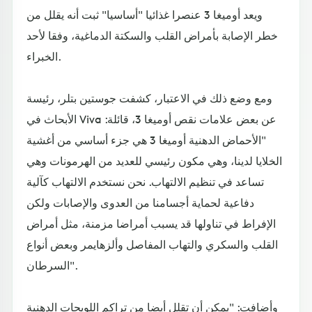
ويعد أوميغا 3 عنصرا غذائيا "أساسيا" ثبت أنه يقلل من
خطر الإصابة بأمراض القلب والسكتة الدماغية، وفقا لأحد
الخبراء.
ومع وضع ذلك في الاعتبار، كشفت جوستين بتلر، رئيسة
الأبحاث في Viva عن بعض علامات نقص أوميغا 3، قائلة:
"الأحماض الدهنية أوميغا 3 هي جزء أساسي من أغشية
الخلايا لدينا، وهي مكون رئيسي للعديد من الهرمونات وهي
تساعد في تنظيم الالتهاب. نحن نستخدم الالتهاب كآلية
دفاعية لحماية أجسامنا من العدوى والإصابات ولكن
الإفراط في تناولها قد يسبب أمراضا مزمنة، مثل أمراض
القلب والسكري والتهاب المفاصل وألزهايمر وبعض أنواع
السرطان".
وأضافت: "يمكن أن تقلل أيضا من تراكم اللويحات الدهنية