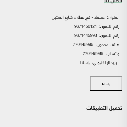
اتصل بنا
العنوان:
صنعاء - فج عطان، شارع الستين
رقم التلفون:
9671450121
رقم التلفون:
9671445993
هاتف محمول:
770445995
واتساب:
770445995
البريد الإلكتروني:
راسلنا
راسلنا
تحميل التطبيقات