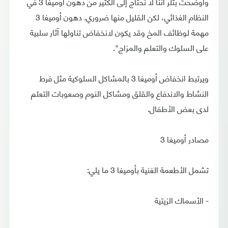
وأوضحت بتلر أننا لا نحتاج إلى الكثير من دهون أوميغا 3 في
النظام الغذائي، لكن القليل منها ضروري. دهون أوميغا 3
مهمة لوظائف المخ وقد يكون لانخفاض تناولها آثار سلبية
على السلوك والتعلم والمزاج".
ويرتبط انخفاض أوميغا 3 بالمشاكل السلوكية مثل فرط
النشاط والاندفاع والقلق ومشاكل النوم وصعوبات التعلم
لدى بعض الأطفال.
مصادر أوميغا 3
تشمل الأطعمة الغنية بأوميغا 3 ما يلي:
- الأسماك الزيتية