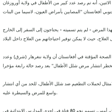
لاثنين، أنه تم رصد عدد كبير من الأطفال في ولاية أوروزغان
هذا المرض - لم يتم تسميته - يحتاجون إلى السفر إلى الخارج
صحة المؤقتة في أفغانستان أن ولاية ننغرهار (شرق) وعدد
متثال لحملات التطعيم ضد شلل الأطفال، للحد من أي انتشار
واسع للمرض والسيطرة عليه.
من ناحية أخرى، شهدت أفغانستان، أمس، تسمم نحو 80 فتاة في إحدى المدارس الابتدائية في