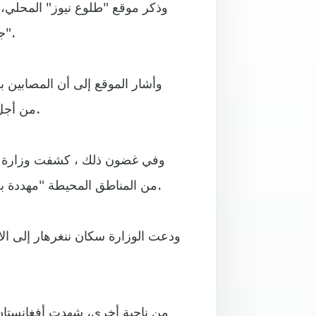
وذكر موقع "طلوع نيوز" المحلي، ا
جنوبي أفغانستان "المصابين بأمراض العيون، لاسيما من البنات".
وأشار الموقع إلى أن المصابين ب
من أجل العلاج، حيث لا يمكن توفير احتياجاتهم من العلاج داخل البلاد.
وفي غضون ذلك ، كشفت وزارة ال
من المناطق المحيطة "مهددة بخطر انتشار مرض شلل الأطفال" بعد رصد حالة رابعة مؤخرا.
ودعت الوزارة سكان ننغرهار إلى الا