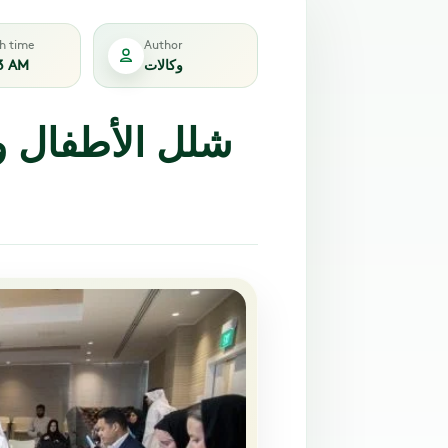
sh time
Author
وكالات
3 AM
شلل الأطفال وأ