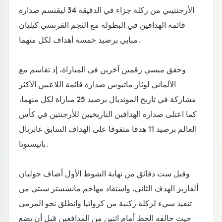
الأرجنتيني من ركلة جزاء في الدقيقة 34 ليقتسم صدارة
قائمة الهدافين في البطولة مع النجم الفرنسي كيليان
مبابي برصيد خمسة أهداف لكل منهما.
وحقق ميسي رقمين آخرين في المباراة، إذ تقاسم مع
الألماني لوثار ماتيوس صدارة قائمة اللاعبين الأكثر
مشاركة في تاريخ المونديال برصيد 25 مباراة لكل منهما،
كما اعتلى صدارة الهدافين التاريخيين للأرجنتين في كأس
العالم برصيد 11 هدفا متفوقا على الهداف السابق غابريال
باتيستوتا.
وقبل ست دقائق من نهاية الشوط الأول أضاف جوليان
ألفاريز الهدف الثاني، واستفاد مهاجم مانشستر سيتي من
تنفيذ سيء لركلة ركنية من كرواتيا وانطلق نحو المرمى
حيث حالفه الحظ أمام اثنين من المدافعين قبل أن يضع