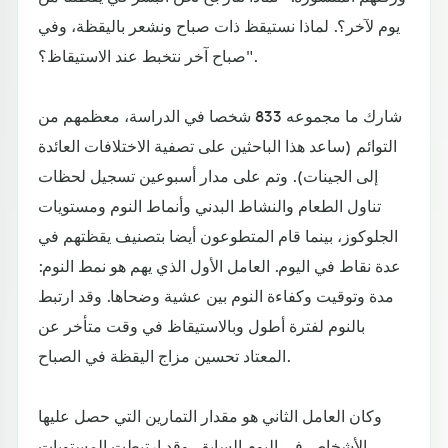
يوم لآخر؟. لماذا نستيقظ ذات صباح ونشعر باليقظة، وفي
صباح آخر نتخبط عند الاستيقاظ؟".
شارك ما مجموعه 833 شخصا في الدراسة، معظمهم من
التوائم (ساعد هذا الباحثين على تصفية الاختلافات العائدة
إلى الجينات). وتم على مدار أسبوعين تسجيل لحظات
تناول الطعام والنشاط البدني وأنماط النوم ومستويات
الجلوكوز، بينما قام المتطوعون أيضا بتصنيف يقظتهم في
عدة نقاط في اليوم. العامل الأول الذي يهم هو نمط النوم:
مدة وتوقيت وكفاءة النوم بين عشية وضحاها. وقد ارتبط
بالنوم لفترة أطول وبالاستيقاظ في وقت متأخر عن
المعتاد تحسين مزاج اليقظة في الصباح.
وكان العامل الثاني هو مقدار التمارين التي حصل عليها
الأشخاص في اليوم السابق. وقد ارتبطت المستويات