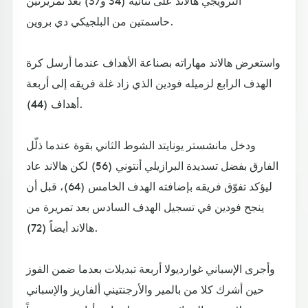
النرويجي هالاند على ثنائية (34 و37) بعد تمريرتين
حاسمتين من البلجيكي دي بروين.
واستعرض هالاند مهاراته بصناعة الأهداف عندما أرسل كرة
الهدف الرابع لزميله فودين الذي زاد غلة فريقه إلى أربعة
أهداف (44).
ودخل مانشستر يونايتد الشوط الثاني بقوة عندما ذلّل
الفارق بفضل تسديدة البرازيلي أنتوني (56) لكن هالاند عاد
ليؤكد تفوّق فريقه بإضافته الهدف الخامس (64)، قبل أن
ينجح فودين في تسجيل الهدف السادس بعد تمريرة من
هالاند أيضاً (72).
وأجرى الإسباني غوارديولا أربعة تبديلات بعدما ضمن الفوز
حين أشرك كلا من بالمير والأرجنتيني ألفاريز والإسباني