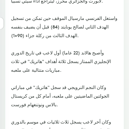
لابورت والجزائري محرز، ليتراجع أداء سيتي نسبياً.
واستغل الفرنسي مارسيال الموقف حين تمكن من تسجيل
الهدف الثاني لصالح يونايتد (84) قبل أن يضيف بنفسه
الهدف الثالث من ركلة جزاء (90+1).
وأصبح هالاند (22 عاما) أول لاعب في تاريخ الدوري
الإنجليزي الممتاز يسجل ثلاثة أهداف "هاتريك" في ثلاث
مباريات متتالية على ملعبه.
وكان النجم النرويجي قد سجل "هاتريك" في مباراتي
الجولتين الماضيتين على ملعبه، أمام كل من كريستال
بالاس ونوتنغهام فورست.
وكان آخر لاعب يسجل ثلاث ثلاثيات في موسم بالدوري