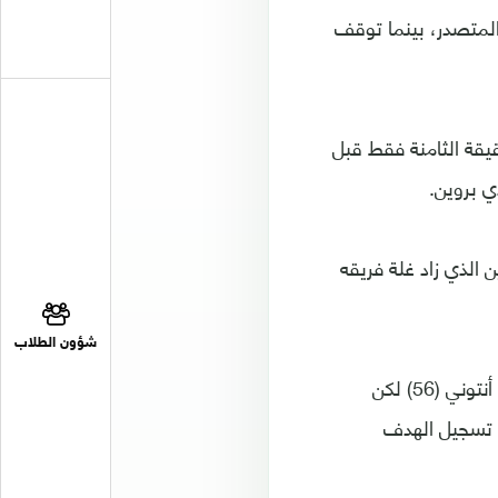
ن آرسنال المتصدر، بينما توقف
يقة الثامنة فقط قبل
 الذي زاد غلة فريقه
شؤون الطلاب
ودخل مانشستر يونايتد الشوط الثاني بقوة عندما ذلّل الفارق بفضل تسديدة البرازيلي أنتوني (56) لكن
قبل أن ينجح فودين في تسجيل الهدف