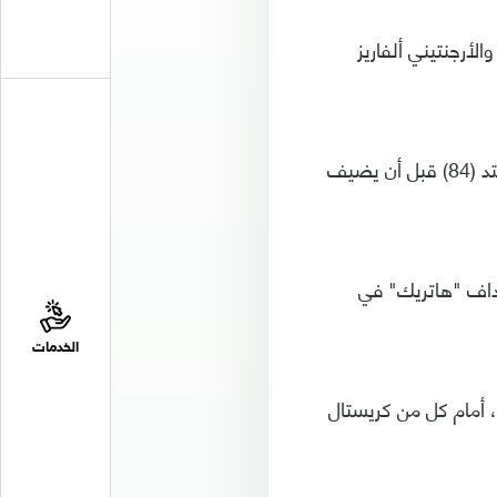
لأرجنتيني ألفاريز
واستغل الفرنسي مارسيال الموقف حين تمكن من تسجيل الهدف الثاني لصالح يونايتد (84) قبل أن يضيف
ثة أهداف "هاتريك" في
الخدمات
 أمام كل من كريستال