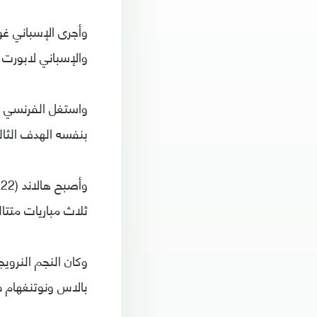
وأجرى الإسباني غوا
والإسباني لابورت و
بنفسه الهدف الثالث م
و
ثلاث مباريات متتال
وكان النجم النروي
بالاس ونوتنغهام 