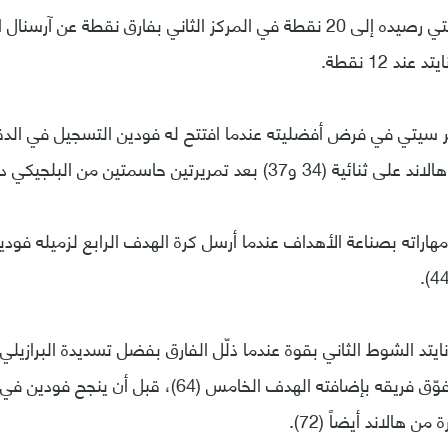
ورفع مانشستر سيتي رصيده إلى 20 نقطة في المركز الثاني بفارق نقطة ع
د 12 نقطة.
ر سيتي في فرض أفضليته عندما افتتح له فودين التسجيل في الدق
 بعد تمريرتين حاسمتين من البلجيكي دي بروين.
اراته بصناعة الأهداف عندما أرسل كرة الهدف الرابع لزميله فودين
هالاند عاد ليؤكد تفوّق فريقه بإضافته الهدف الخامس (64)، 
 هالاند أيضاً (72).