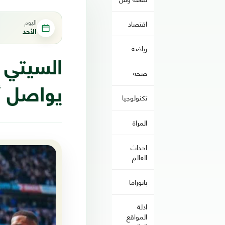
اليوم
اقتصاد
الأحد
رياضة
السيتي ي
صحه
يواصل أر
تكنولوجيا
المراة
احداث
العالم
بانوراما
ادلة
المواقع