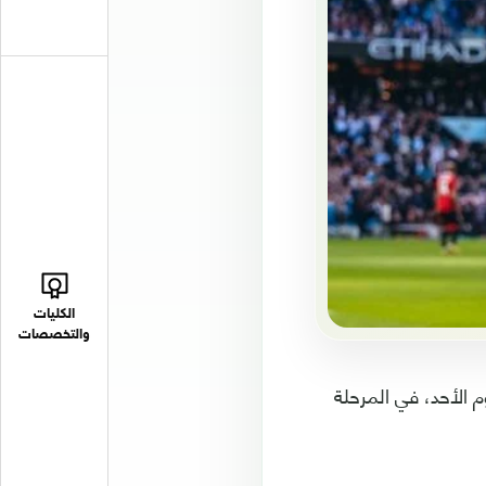
الكليات
والتخصصات
تر سيتي جاره مانشستر يونايتد في مباراة الديربي بنتيجة 6-3 اليوم الأحد، في المرحلة