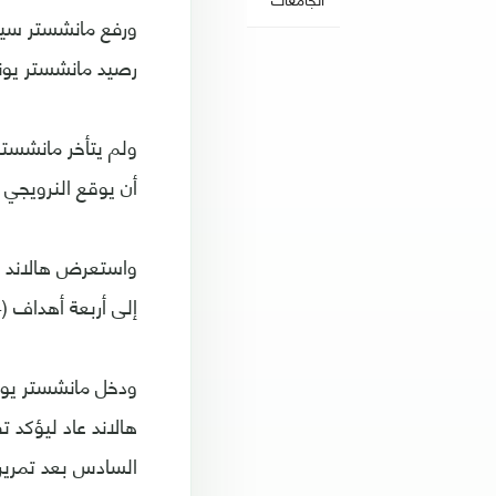
رصيد مانشستر يونايتد عن
ولم يتأخر مانشست
أن يوقع النرويجي هالاند على ثنائية (34 و37)
واستعرض هالاند مه
إلى أربعة أهداف (44).
السادس بعد تمريرة من