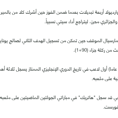
رديولا أربعة تبديلات بعدما ضمن الفوز حين أشرك كلا من بالمير وا
الجزائري محرز، ليتراجع أداء سيتي نسبياً.
ن ركلة جزاء (90+1).
أصبح هالاند (22 عاما) أول لاعب في تاريخ الدوري الإنجليزي الممتاز يسجل ثلا
ية على ملعبه.
جي قد سجل "هاتريك" في مباراتي الجولتين الماضيتين على ملعبه،
فورست.