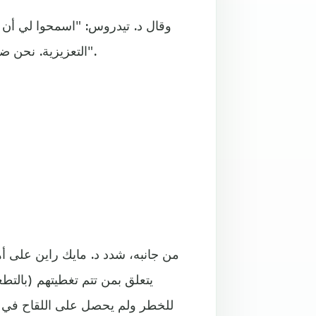
وقال د. تيدروس: "اسمحوا لي أن 
التعزيزية. نحن ضد عدم المساواة. همّنا الرئيسي هو إنقاذ الأرواح في كل مكان".
من جانبه، شدد د. مايك راين على أهمي
يتعلق بمن تتم تغطيتهم (بالتط
للخطر ولم يحصل على اللقاح في