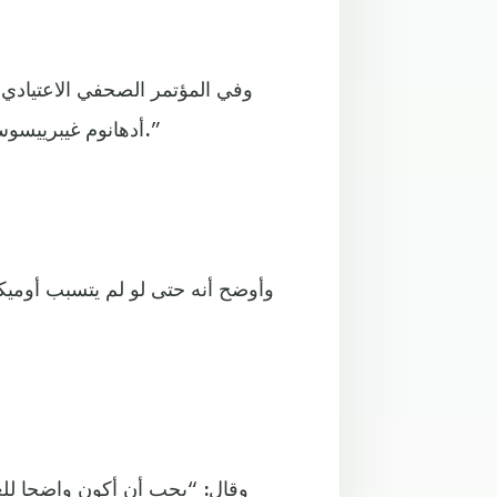
وفي المؤتمر الصحفي الاعتيادي 
أدهانوم غيبرييسوس، إن أوميكرون “ينتشر بمعدل لم نشهده مع أي متغير سابق.”
وأوضح أنه حتى لو لم يتسبب أوميك
وقال: “يجب أن أكون واضحا للغا