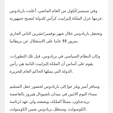
وفي سبتمبر/أيلول من العام الماضي، أعلنت باربادوس
عزمها عزل الملكة إليزابيث كرأس للدولة لتصبح جمهورية.
وتحتفل باربادوس خلال شهر نوفمبر/تشرين الثاني الجاري
بمرور 55 عاما على الاستقلال عن بريطانيا.
وكان النظام السياسي في بربادوس، قبل تلك التطورات،
يقوم على أساس أن الملكة إليزابيث الثانية هي رأس
الدولة التي يمثلها الحاكم العام للجزيرة.
وسافر أمير ويلز جوا إلى باربادوس لحضور حفل التسليم
مساء اليوم الاثنين في ميدان ناشيونال هيروز بالعاصمة
بريدجتاون، ممثلاً الملكة، وبصفته ولي عهد لرئاسة
الكومنولث. وستظل بربادوس ضمن الكومنولث.