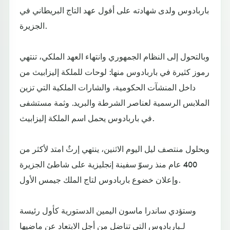
باربادوس ولدى شهادته على أفول عهد التاج البريطاني في
الجزيرة.
وبالتحول إلى النظام الجمهوري وانتهاء العهد الملكي، تنتهي
رموز كثيرة في باربادوس منها: لوحات للملكة إليزابيث من
داخل المنشآت الحكومية، والشارات الملكية التي تزين
الملابس الرسمية لعناصر الشرطة والبريد. وثمة مستشفى
في باربادوس يحمل اسم الملكة إليزابيث.
وبحلول منتصف ليل اليوم الاثنين، ينتهي إرثٌ امتد لأكثر من
400 عام منذ رسوّ سفينة إنجليزية على شاطئ الجزيرة
وإعلان خضوع باربادوس لتاج الملك جيمس الأول.
وستؤدي ساندرا ماسون اليمين الدستورية كأول رئيسة
لـباربادوس التي تناضل من أجل الابتعاد عن ماضيها