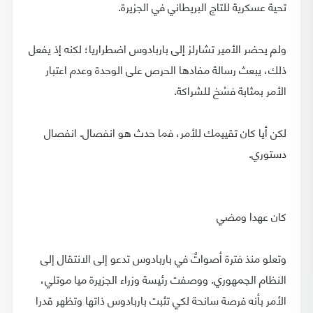
تحية عسكرية للتاج البريطاني في الجزيرة.
ولم يحضر الأمير تشارلز إلى باربادوس اضطراريا؛ لكنه إذ يفعل
ذلك، يبعث رسالة مفادها الحرص على الوحدة وعدم اعتبار
الأمر بمثابة فسْخ للشراكة.
لكن أيا كان تقييمك للأمر، فما حدث هو انفصال. انفصال
دستوري.
كان عهدا ومضي
وتعلو منذ فترة أصواتٌ في باربادوس تدعو إلى الانتقال إلى
النظام الجمهوري. ووصفت رئيسة وزراء الجزيرة ميا موتلي،
الأمر بأنه فرصة سانحة لكي تثبت باربادوس ذاتها وتظهر قدرا