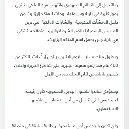
وبالتحول إلى النظام الجمهوري وانتهاء العهد الملكي، تنتهي
رموز كثيرة في باربادوس منها: لوحات للملكة إليزابيث من
داخل المنشآت الحكومية، والشارات الملكية التي تزين
الملابس الرسمية لعناصر الشرطة والبريد. وثمة مستشفى
في باربادوس يحمل اسم الملكة إليزابيث.
وبحلول منتصف ليل اليوم الاثنين، ينتهي إرثٌ امتد لأكثر من
400 عام منذ رسوّ سفينة إنجليزية على شاطئ الجزيرة وإعلان
خضوع باربادوس لتاج الملك جيمس الأول.
وستؤدي ساندرا ماسون اليمين الدستورية كأول رئيسة
لـباربادوس التي تناضل من أجل الابتعاد عن ماضيها
الاستعماري.
ولن تكون باربادوس أول مستعمرة بريطانية سابقة في منطقة