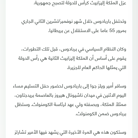
عزل الملكة إليزابيث كرأس للدولة لتصبح جمهورية.
وتحتفل باربادوس خلال شهر نوفمبر/تشرين الثاني الجاري
بمرور 55 عاما على الاستقلال عن بريطانيا.
وكان النظام السياسي في بربادوس، قبل تلك التطورات،
يقوم على أساس أن الملكة إليزابيث الثانية هي رأس الدولة
التي يمثلها الحاكم العام للجزيرة.
وسافر أمير ويلز جوا إلى باربادوس لحضور حفل التسليم مساء
اليوم الاثنين في ميدان ناشيونال هيروز بالعاصمة بريدجتاون،
ممثلاً الملكة، وبصفته ولي عهد لرئاسة الكومنولث. وستظل
بربادوس ضمن الكومنولث.
وستكون هذه هي المرة الأخيرة التي يشهد فيها الأمير تشارلز