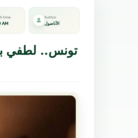
sh time
Author
الأناضول
0 AM
تونس.. لطفي ب