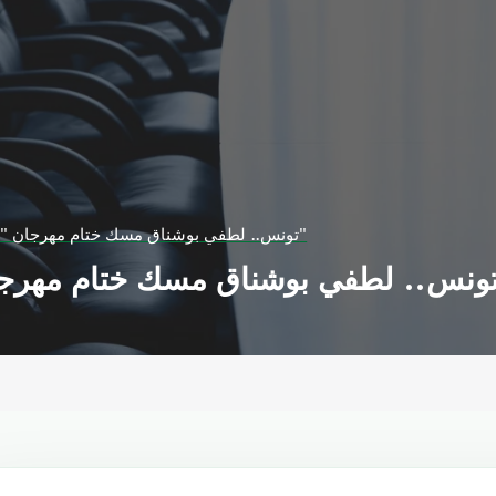
تونس.. لطفي بوشناق مسك ختام مهرجان "الموسيقى الصوفية"