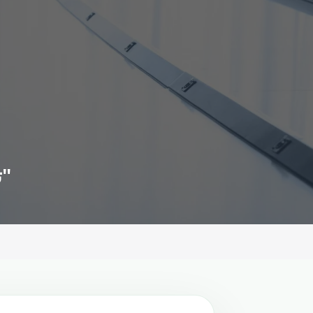
تونس.. لطفي بوشناق مسك ختام مهرجان "الموسيقى الصوفية"