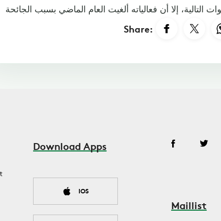
Share:
Download Apps
t
IOS
Maillist